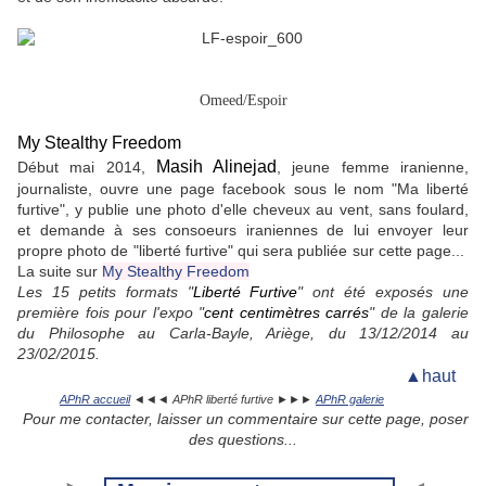
Omeed/Espoir
My Stealthy Freedom
Masih Alinejad
Début mai 2014,
, jeune femme iranienne,
journaliste, ouvre une page facebook sous le nom "Ma liberté
furtive", y publie une photo d'elle cheveux au vent, sans foulard,
et demande à ses consoeurs iraniennes de lui envoyer leur
propre photo de "liberté furtive" qui sera publiée sur cette page...
La suite sur
My Stealthy Freedom
Les 15 petits formats "
Liberté Furtive
" ont été exposés une
première fois pour l'expo "
cent centimètres carrés
" de la galerie
du Philosophe
au Carla-Bayle, Ariège, du 13/12/2014 au
23/02/2015.
▲haut
APhR accueil
◄◄◄ APhR liberté furtive ►►►
APhR galerie
Pour me contacter, laisser un commentaire sur cette page, poser
des questions...