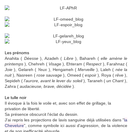
Les prénoms
Anahita (
Déesse
), Azadeh (
Libre
), Bahareh (
elle amène le
printemps
), Chehreh (
Visage
), Ehteram (
Respect
), Farahnaz (
Joie
), Gelareh (
Yeux
), Hengameh (
Merveille
), Laleh (
née la
nuit
), Nasreen (
rose sauvage
), Omeed (
espoir
), Roya (
rêve
),
Sepideh (
l'aurore, avant le lever du soleil
), Taraneh (
un Chant
),
Zahra (
audacieuse, brave, décidée
).
Le tulle noir
Il évoque à la fois le voile et, avec son effet de grillage, la
privation de liberté.
Sa présence obscurcit l'éclat du dessin.
J'ai repris les projections de lavis sanguine déjà utilisées dans "
la
Chevelure
", comme symbole ici aussi d'agression, de la violence
et de son inefficacité absurde.