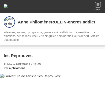
MENU
Anne PhilomèneROLLIN-encres addict
• dessins, encres, pyrogravure, gravures • installations, micro-édition ... •
émotions, sensations, vécu • Art singulier, hors normes, outsider Art • Artiste
autodidacte
les Réprouvés
Publié le 20/12/2019 à 17:05
Par
a philomene