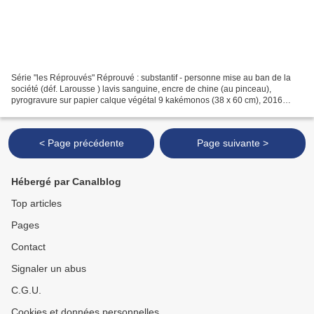
Série "les Réprouvés" Réprouvé : substantif - personne mise au ban de la
société (déf. Larousse ) lavis sanguine, encre de chine (au pinceau),
pyrogravure sur papier calque végétal 9 kakémonos (38 x 60 cm), 2016
cliquer dans une image ► ► ► meilleure...
< Page précédente
Page suivante >
Hébergé par Canalblog
Top articles
Pages
Contact
Signaler un abus
C.G.U.
Cookies et données personnelles