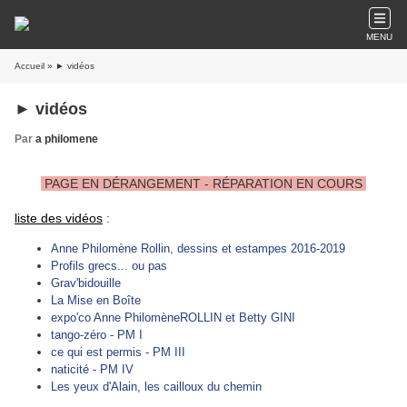
MENU
Accueil
» ► vidéos
► vidéos
Par
a philomene
PAGE EN DÉRANGEMENT - RÉPARATION EN COURS
liste des vidéos
:
Anne Philomène Rollin, dessins et estampes 2016-2019
Profils grecs... ou pas
Grav'bidouille
La Mise en Boîte
expo'co Anne PhilomèneROLLIN et Betty GINI
tango-zéro - PM I
ce qui est permis - PM III
naticité - PM IV
Les yeux d'Alain, les cailloux du chemin