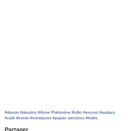
#dessin
#dessins
#Anne Philomène Rollin
#encres
#avatars
#café
#ironie
#miniatures
#papier wenzhou
#toiles
Partager