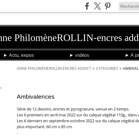
ne PhilomèneROLLIN-encres add
► Actu, expos
► vidéos
► À pr
ANNE PHILOMÈNEROLLIN-ENCRES ADDICT
>
CATEGORIES
>
AMBIVAL
8 février 2023
Ambivalences
is
Ambivalences
Série de 12 dessins, encres et pyrogravure, venue en 2 temps.
Les 6 premiers en avril-mai 2022 sur du calque végétal 110g., dans
Les 6 derniers en septembre-octobre 2022 sur du calque végétal d
plus important, 60 cm x 85 cm .
.