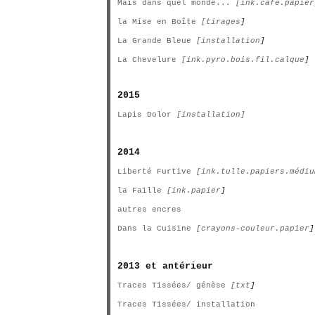
Mais dans quel monde...
[ink.café.papier
la Mise en Boîte
[tirages
]
La Grande Bleue
[installation
]
La Chevelure
[ink.pyro.bois.fil.calque
]
2015
Lapis Dolor
[installation]
2014
Liberté Furtive
[ink.tulle.papiers.médiu
la Faille
[ink.papier
]
autres encres
Dans la Cuisine
[crayons-couleur.papier
]
2013 et antérieur
Traces Tissées/ génèse
[txt
]
Traces Tissées/ installation