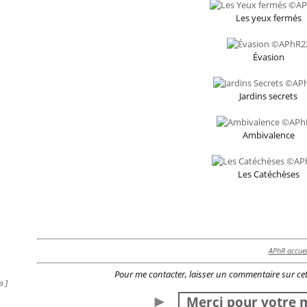
Les yeux fermés
Évasion
Jardins secrets
Ambivalence
Les Catéchèses
APhR accuei
Pour me contacter, laisser un commentaire sur cet
s]
►
Merci pour votre