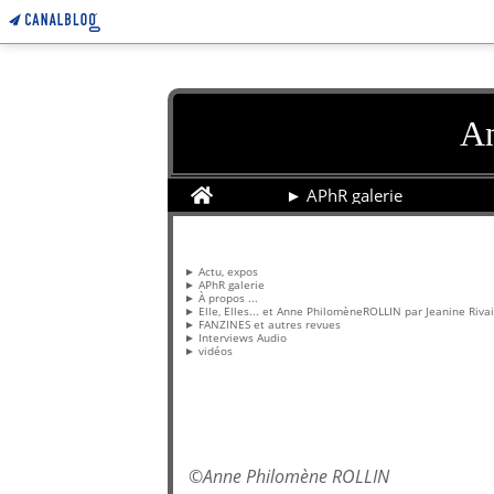
An
Home
► APhR galerie
Pages
► Actu, expos
► APhR galerie
► À propos ...
► Elle, Elles... et Anne PhilomèneROLLIN par Jeanine Riva
► FANZINES et autres revues
► Interviews Audio
► vidéos
©
Anne Philomène ROLLIN