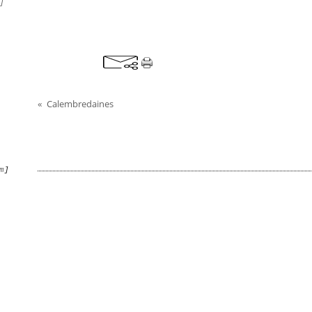
]
Calembredaines
Commentaires
m
]