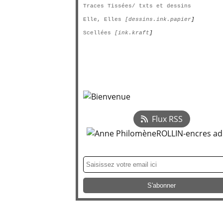
Traces Tissées/ txts et dessins
Elle, Elles
[dessins.ink.papier
]
Scellées
[ink.kraft
]
Flux RSS
Newsletter