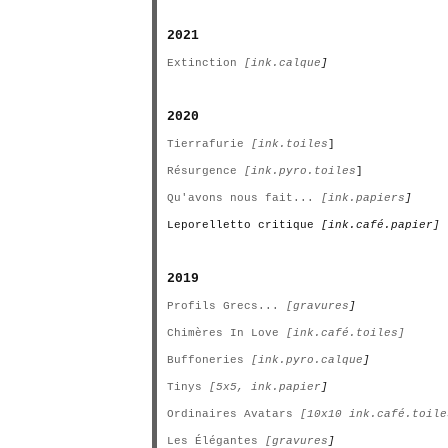
2021
Extinction
[ink.calque
]
2020
Tierrafurie
[ink.toiles
]
Résurgence
[ink.pyro.toiles
]
Qu'avons nous fait...
[ink.papiers
]
Leporelletto critique
[ink.café.papier]
2019
Profils Grecs...
[gravures
]
Chimères In Love
[ink.café.toiles]
Buffoneries
[ink.pyro.calque
]
Tinys
[5x5, ink.papier
]
Ordinaires Avatars
[10x10 ink.café.toile
Les Élégantes
[gravures
]