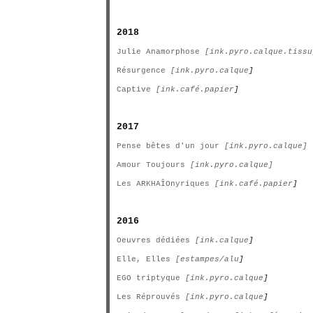
2018
Julie Anamorphose
[ink.pyro.calque.tissu
Résurgence
[ink.pyro.calque
]
Captive
[ink.café.papier
]
2017
Pense bêtes d'un jour
[ink.pyro.calque]
Amour Toujours
[ink.pyro.calque]
Les ARKHAÎOnyriques
[ink.café.papier
]
2016
Oeuvres dédiées
[ink.calque
]
Elle, Elles
[estampes/alu
]
EGO triptyque
[ink.pyro.calque
]
Les Réprouvés
[ink.pyro.calque
]