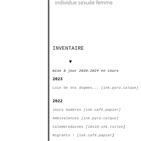
individue sexuée femme
INVENTAIRE
INVENTAIRE
▼
mise à jour 2020-2024 en cours
2023
Loin de Vos dogmes...
[ink.pyro.calque]
2022
Jours Sombres
[ink.café.papier]
Ambivalences
[ink.pyro.calque]
Calembredaines
[10x10-ink.toiles
]
Migrants !
[ink.café.papier
]