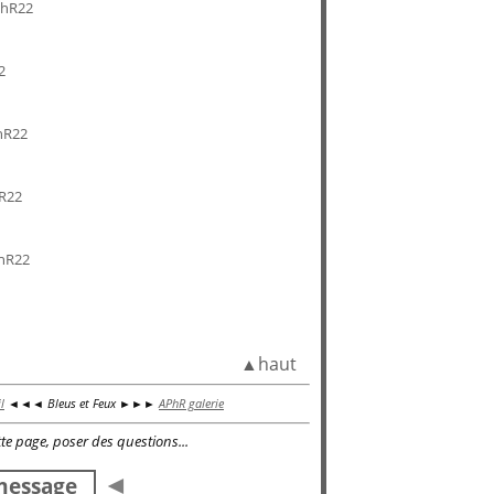
▲haut
l
◄◄◄ Bleus et Feux ►►►
APhR galerie
te page, poser des questions...
◄
 message