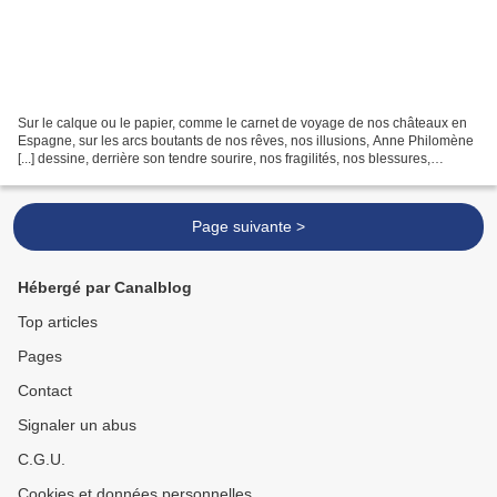
Sur le calque ou le papier, comme le carnet de voyage de nos châteaux en
Espagne, sur les arcs boutants de nos rêves, nos illusions, Anne Philomène
[...] dessine, derrière son tendre sourire, nos fragilités, nos blessures,
glyphes, coquecigrues ou belles...
Page suivante >
Hébergé par Canalblog
Top articles
Pages
Contact
Signaler un abus
C.G.U.
Cookies et données personnelles