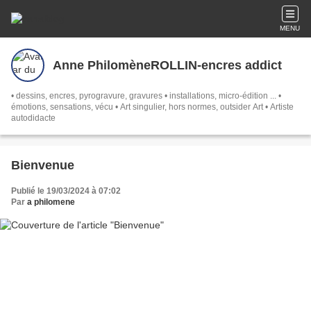
MENU
Anne PhilomèneROLLIN-encres addict
• dessins, encres, pyrogravure, gravures • installations, micro-édition ... •
émotions, sensations, vécu • Art singulier, hors normes, outsider Art • Artiste
autodidacte
Bienvenue
Publié le 19/03/2024 à 07:02
Par
a philomene