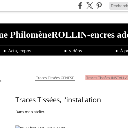
ne PhilomèneROLLIN-encres add
► Actu, expos
► vidéos
► À pr
18 octobre 2019
Traces Tissées ©APhR, l'installation
Traces Tissées GÉNÈSE
Traces Tissées INSTALL
is
Traces Tissées, l'installation
Dans mon atelier.