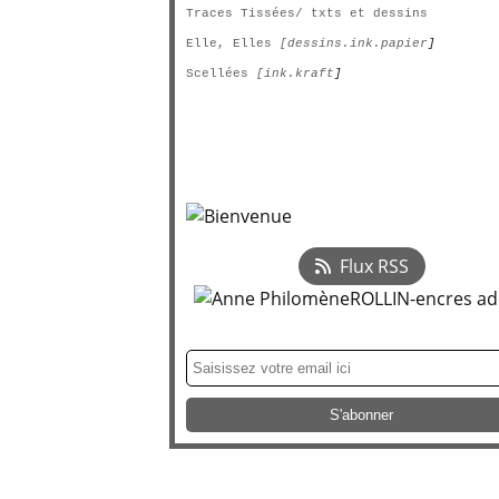
Traces Tissées/ txts et dessins
Elle, Elles
[dessins.ink.papier
]
Scellées
[ink.kraft
]
Flux RSS
Newsletter