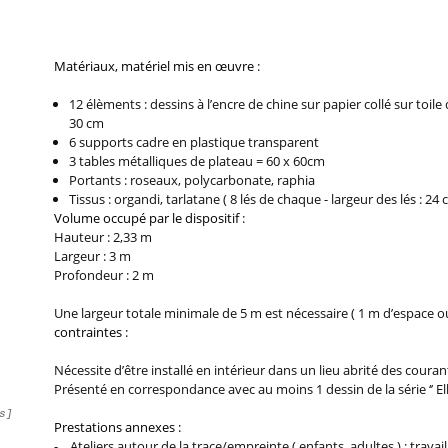
Matériaux, matériel mis en œuvre
:
12 élèments : dessins à l’encre de chine sur papier collé sur toile
30 cm
6 supports cadre en plastique transparent
3 tables métalliques de plateau = 60 x 60cm
Portants : roseaux, polycarbonate, raphia
Tissus : organdi, tarlatane ( 8 lés de chaque - largeur des lés : 24 
Volume occupé par le dispositif
:
Hauteur : 2,33 m
Largeur : 3 m
Profondeur : 2 m
Une largeur totale minimale de 5 m est nécessaire ( 1 m d’espace ou
contraintes :
Nécessite d’être installé en intérieur dans un lieu abrité des courant
Présenté en correspondance avec au moins 1 dessin de la série ‘’ Elle, Ell
s]
Prestations annexes :
- Ateliers autour de la trace/empreinte ( enfants, adultes ) : travail