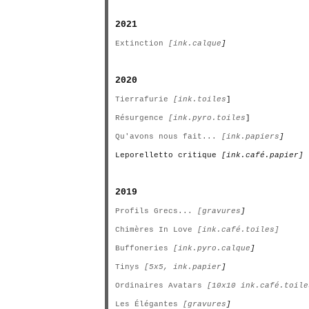
2021
Extinction
[ink.calque
]
2020
Tierrafurie
[ink.toiles
]
Résurgence
[ink.pyro.toiles
]
Qu'avons nous fait...
[ink.papiers
]
Leporelletto critique
[ink.café.papier]
2019
Profils Grecs...
[gravures
]
Chimères In Love
[ink.café.toiles]
Buffoneries
[ink.pyro.calque
]
Tinys
[5x5, ink.papier
]
Ordinaires Avatars
[10x10 ink.café.toile
Les Élégantes
[gravures
]