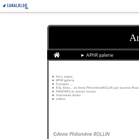
An
Home
► APhR galerie
Pages
► Actu, expos
► APhR galerie
► À propos ...
► Elle, Elles... et Anne PhilomèneROLLIN par Jeanine Riva
► FANZINES et autres revues
► Interviews Audio
► vidéos
©
Anne Philomène ROLLIN