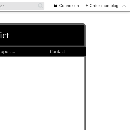
Connexion
+
Créer mon blog
ict
opos ...
Contact