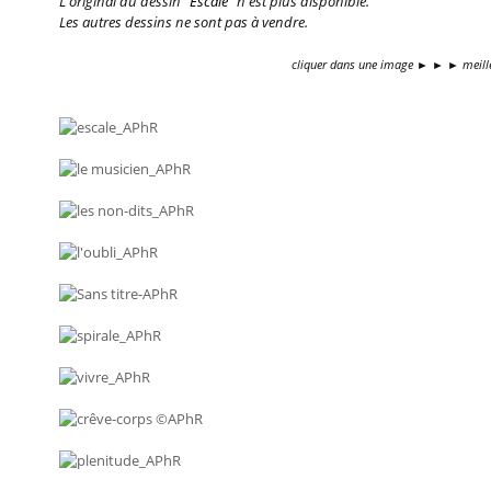
L'original du dessin "
Escale
" n'est plus disponible.
Les autres dessins ne sont pas à vendre.
cliquer dans une image ► ► ► meille