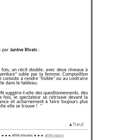
e par
Janine Rivais
:
 fois, un récit double, avec deux niveaux à
"'aventure" subie par la femme. Composition
i consiste à rendre "lisible" ou au contraire
ferte dans le tableau.
N suggère-t-elle des questionnements, des
e fois, le spectateur se retrouve devant la
ance et acharnement à faire toujours plus
lle elle se trouve ! ‘’
▲haut
◄◄◄ APhR elle-elles ►►►
APhR galerie