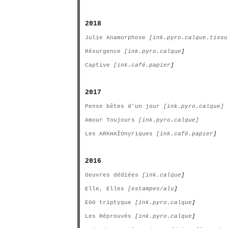
2018
Julie Anamorphose
[ink.pyro.calque.tissu
Résurgence
[ink.pyro.calque
]
Captive
[ink.café.papier
]
2017
Pense bêtes d'un jour
[ink.pyro.calque]
Amour Toujours
[ink.pyro.calque]
Les ARKHAÎOnyriques
[ink.café.papier
]
2016
Oeuvres dédiées
[ink.calque
]
Elle, Elles
[estampes/alu
]
EGO triptyque
[ink.pyro.calque
]
Les Réprouvés
[ink.pyro.calque
]