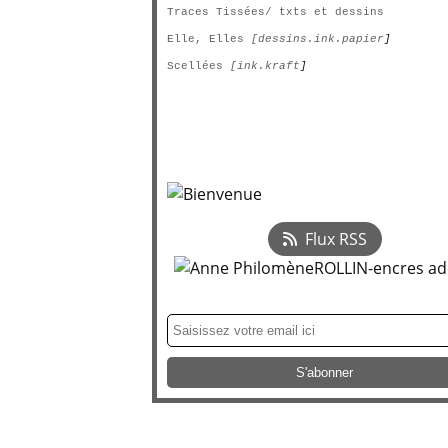
Traces Tissées/ txts et dessins
Elle, Elles
[dessins.ink.papier
]
Scellées
[ink.kraft
]
Flux RSS
Newsletter