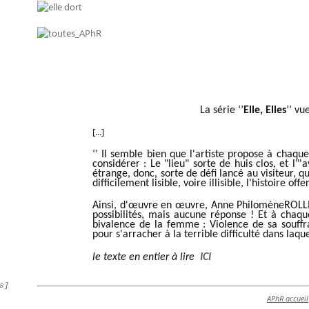
La série ‘’
Elle, Elles
’’ vu
[...]
‘’
Il semble bien que l'artiste propose à chaque
considérer : Le "lieu" sorte de huis clos, et l
étrange, donc, sorte de défi lancé au visiteur, qu
difficilement lisible, voire illisible, l'histoire of
Ainsi, d'œuvre en œuvre, Anne PhilomèneROLLI
possibilités, mais aucune réponse ! Et à chaqu
bivalence de la femme : Violence de sa souffr
pour s'arracher à la terrible difficulté dans laque
le texte en entier à lire
ICI
s]
APhR accueil