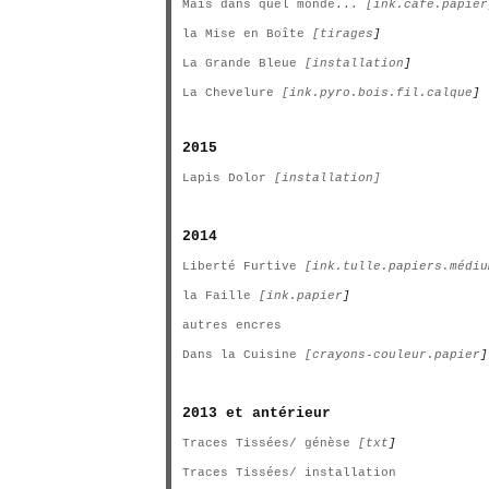
Mais dans quel monde...
[ink.café.papier
la Mise en Boîte
[tirages
]
La Grande Bleue
[installation
]
La Chevelure
[ink.pyro.bois.fil.calque
]
2015
Lapis Dolor
[installation]
2014
Liberté Furtive
[ink.tulle.papiers.médiu
la Faille
[ink.papier
]
autres encres
Dans la Cuisine
[crayons-couleur.papier
]
2013 et antérieur
Traces Tissées/ génèse
[txt
]
Traces Tissées/ installation