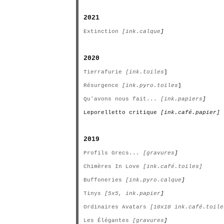
2021
Extinction
[ink.calque
]
2020
Tierrafurie
[ink.toiles
]
Résurgence
[ink.pyro.toiles
]
Qu'avons nous fait...
[ink.papiers
]
Leporelletto critique
[ink.café.papier]
2019
Profils Grecs...
[gravures
]
Chimères In Love
[ink.café.toiles]
Buffoneries
[ink.pyro.calque
]
Tinys
[5x5, ink.papier
]
Ordinaires Avatars
[10x10 ink.café.toile
Les Élégantes
[gravures
]