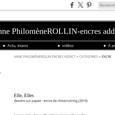
ne PhilomèneROLLIN-encres add
► Actu, expos
► vidéos
► À pr
ANNE PHILOMÈNEROLLIN-ENCRES ADDICT
>
CATEGORIES
>
ENCRE
encre
is
31 octobre 2018
Elle, Elles ©APhR
Elle, Elles
dessins sur papier : encre de chine/rotring (2010)