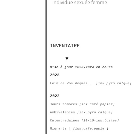
individue sexuée femme
INVENTAIRE
INVENTAIRE
▼
mise à jour 2020-2024 en cours
2023
Loin de Vos dogmes...
[ink.pyro.calque]
2022
Jours Sombres
[ink.café.papier]
Ambivalences
[ink.pyro.calque]
Calembredaines
[10x10-ink.toiles
]
Migrants !
[ink.café.papier
]