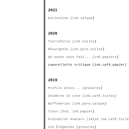
2021
Extinction
[ink.calque
]
2020
Tierrafurie
[ink.toiles
]
Résurgence
[ink.pyro.toiles
]
Qu'avons nous fait...
[ink.papiers
]
Leporelletto critique
[ink.café.papier]
2019
Profils Grecs...
[gravures
]
Chimères In Love
[ink.café.toiles]
Buffoneries
[ink.pyro.calque
]
Tinys
[5x5, ink.papier
]
Ordinaires Avatars
[10x10 ink.café.toile
Les Élégantes
[gravures
]