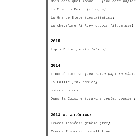
Mais dans quel monde...
[ink.café.papier
la Mise en Boîte
[tirages
]
La Grande Bleue
[installation
]
La Chevelure
[ink.pyro.bois.fil.calque
]
2015
Lapis Dolor
[installation]
2014
Liberté Furtive
[ink.tulle.papiers.médiu
la Faille
[ink.papier
]
autres encres
Dans la Cuisine
[crayons-couleur.papier
]
2013 et antérieur
Traces Tissées/ génèse
[txt
]
Traces Tissées/ installation