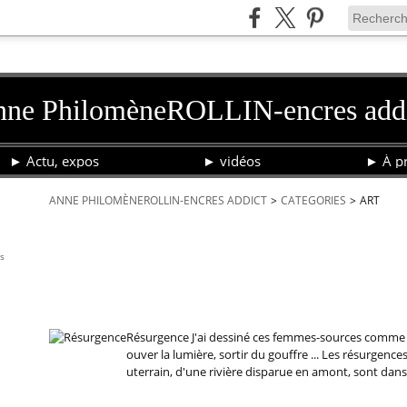
ne PhilomèneROLLIN-encres add
► Actu, expos
► vidéos
► À pr
ANNE PHILOMÈNEROLLIN-ENCRES ADDICT
>
CATEGORIES
>
ART
art
is
20 octobre 2022
Résurgence
Résurgence J'ai dessiné ces femmes-sources comme a
ouver la lumière, sortir du gouffre ... Les résurgences
uterrain, d'une rivière disparue en amont, sont dans.