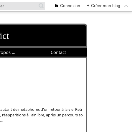
Connexion
+
Créer mon blog
ict
opos ...
Contact
utant de métaphores d'un retour à la vie. Retr
, réapparitions à l'air libre, après un parcours so
..