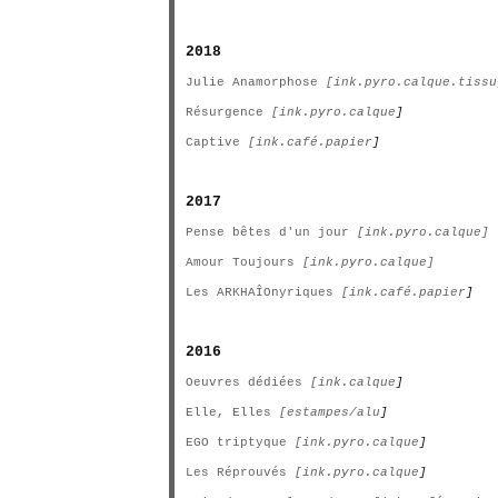
2018
Julie Anamorphose
[ink.pyro.calque.tissu
Résurgence
[ink.pyro.calque
]
Captive
[ink.café.papier
]
2017
Pense bêtes d'un jour
[ink.pyro.calque]
Amour Toujours
[ink.pyro.calque]
Les ARKHAÎOnyriques
[ink.café.papier
]
2016
Oeuvres dédiées
[ink.calque
]
Elle, Elles
[estampes/alu
]
EGO triptyque
[ink.pyro.calque
]
Les Réprouvés
[ink.pyro.calque
]