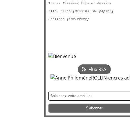
Traces Tissées/ txts et dessins
Elle, Elles
[dessins.ink.papier
]
Scellées
[ink.kraft
]
Flux RSS
Newsletter