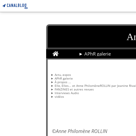
An
Home
► APhR galerie
Pages
► Actu, expos
► APhR galerie
► À propos ...
► Elle, Elles... et Anne PhilomèneROLLIN par Jeanine Riva
► FANZINES et autres revues
► Interviews Audio
► vidéos
©
Anne Philomène ROLLIN