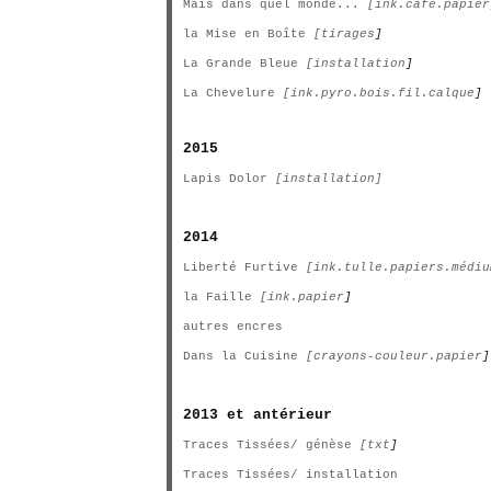
Mais dans quel monde...
[ink.café.papier
la Mise en Boîte
[tirages
]
La Grande Bleue
[installation
]
La Chevelure
[ink.pyro.bois.fil.calque
]
2015
Lapis Dolor
[installation]
2014
Liberté Furtive
[ink.tulle.papiers.médiu
la Faille
[ink.papier
]
autres encres
Dans la Cuisine
[crayons-couleur.papier
]
2013 et antérieur
Traces Tissées/ génèse
[txt
]
Traces Tissées/ installation