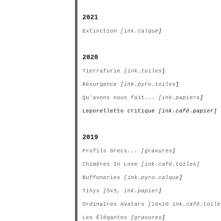
2021
Extinction
[ink.calque
]
2020
Tierrafurie
[ink.toiles
]
Résurgence
[ink.pyro.toiles
]
Qu'avons nous fait...
[ink.papiers
]
Leporelletto critique
[ink.café.papier]
2019
Profils Grecs...
[gravures
]
Chimères In Love
[ink.café.toiles]
Buffoneries
[ink.pyro.calque
]
Tinys
[5x5, ink.papier
]
Ordinaires Avatars
[10x10 ink.café.toile
Les Élégantes
[gravures
]