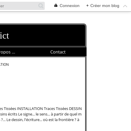
Connexion
+
Créer mon blog
ict
opos ...
Contact
ATION
es Tissées INSTALLATION Traces Tissées DESSIN
ins écrits Le signe... le sens... à partir de quel m
.. Le dessin, l'écriture... où est la frontière ? à