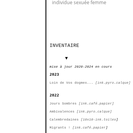
individue sexuée femme
INVENTAIRE
INVENTAIRE
▼
mise à jour 2020-2024 en cours
2023
Loin de Vos dogmes...
[ink.pyro.calque]
2022
Jours Sombres
[ink.café.papier]
Ambivalences
[ink.pyro.calque]
Calembredaines
[10x10-ink.toiles
]
Migrants !
[ink.café.papier
]