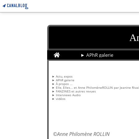
An
Home
► APhR galerie
Pages
► Actu, expos
► APhR galerie
► À propos ...
► Elle, Elles... et Anne PhilomèneROLLIN par Jeanine Riva
► FANZINES et autres revues
► Interviews Audio
► vidéos
©
Anne Philomène ROLLIN