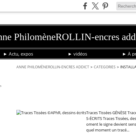
ne PhilomèneROLLIN-encres add
► Actu, expos
► vidéos
► À pr
ANNE PHILOMÈNEROLLIN-ENCRES ADDICT
>
CATEGORIES
>
INSTALL
installation
is
20 octobre 2019
Traces Tissées ©APhR, dessins écrits
Traces Tissées GÉNÈSE Trac
S-ÉCRITS Traces Tissées, dess
oment le signe devient sens ?.
quel moment un tracé...