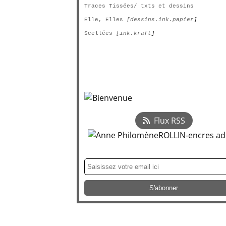
Traces Tissées/ txts et dessins
Elle, Elles
[dessins.ink.papier
]
Scellées
[ink.kraft
]
Flux RSS
Newsletter