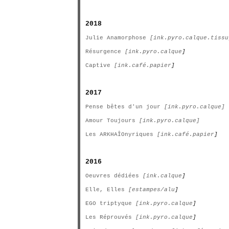
2018
Julie Anamorphose
[ink.pyro.calque.tissu
Résurgence
[ink.pyro.calque
]
Captive
[ink.café.papier
]
2017
Pense bêtes d'un jour
[ink.pyro.calque]
Amour Toujours
[ink.pyro.calque]
Les ARKHAÎOnyriques
[ink.café.papier
]
2016
Oeuvres dédiées
[ink.calque
]
Elle, Elles
[estampes/alu
]
EGO triptyque
[ink.pyro.calque
]
Les Réprouvés
[ink.pyro.calque
]