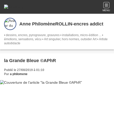
MENU
Anne PhilomèneROLLIN-encres addict
• dessins, encres, pyrogravure, gravures • installations, micro-édition ... •
émotions, sensations, vécu • Art singulier, hors normes, outsider Art • Artiste
autodidacte
la Grande Bleue ©APhR
Publié le 27/08/2019 à 01:10
Par
a philomene