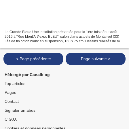
La Grande Bleue Une installation présentée pour la 1ère fois début août
2016 à "Rue Mont'Art/ expo BLEU", salon d'arts actuels de Montalivet (33)
Lés de fin coton blanc en suspension, 160 x 75 cm/ Dessins réalisés de mai
à juillet 2016 au pinceau fin...
< Page précédente
Page suivante >
Hébergé par Canalblog
Top articles
Pages
Contact
Signaler un abus
C.G.U.
Cookies et données personnelles