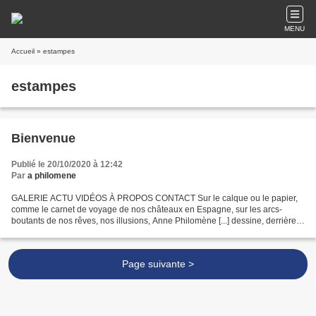
MENU
Accueil
» estampes
estampes
Bienvenue
Publié le 20/10/2020 à 12:42
Par
a philomene
GALERIE ACTU VIDÉOS À PROPOS CONTACT Sur le calque ou le papier,
comme le carnet de voyage de nos châteaux en Espagne, sur les arcs-
boutants de nos rêves, nos illusions, Anne Philomène [...] dessine, derrière
son tendre sourire, nos fragilités, nos blessures,...
Page suivante >