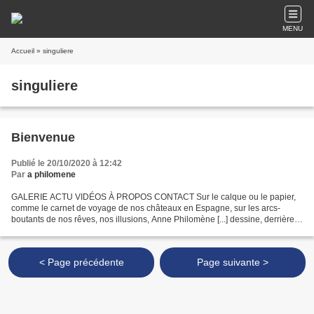
MENU
Accueil
» singuliere
singuliere
Bienvenue
Publié le 20/10/2020 à 12:42
Par
a philomene
GALERIE ACTU VIDÉOS À PROPOS CONTACT Sur le calque ou le papier,
comme le carnet de voyage de nos châteaux en Espagne, sur les arcs-
boutants de nos rêves, nos illusions, Anne Philomène [...] dessine, derrière
son tendre sourire, nos fragilités, nos blessures,...
< Page précédente
Page suivante >