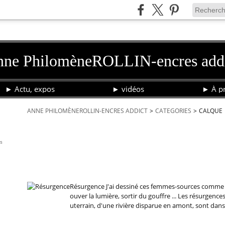
ne PhilomèneROLLIN-encres add
► Actu, expos
► vidéos
► À pr
ANNE PHILOMÈNEROLLIN-ENCRES ADDICT
>
CATEGORIES
>
CALQUE
calque
is
20 octobre 2022
Résurgence
Résurgence J'ai dessiné ces femmes-sources comme a
ouver la lumière, sortir du gouffre ... Les résurgences
uterrain, d'une rivière disparue en amont, sont dans.