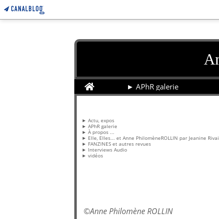
An
Home
► APhR galerie
Pages
► Actu, expos
► APhR galerie
► À propos ...
► Elle, Elles... et Anne PhilomèneROLLIN par Jeanine Riva
► FANZINES et autres revues
► Interviews Audio
► vidéos
©
Anne Philomène ROLLIN