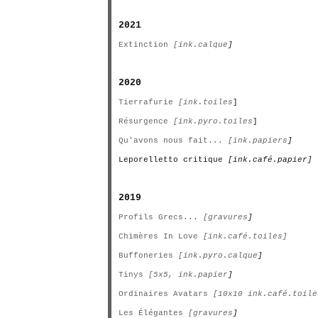
2021
Extinction
[ink.calque
]
2020
Tierrafurie
[ink.toiles
]
Résurgence
[ink.pyro.toiles
]
Qu'avons nous fait...
[ink.papiers
]
Leporelletto critique
[ink.café.papier]
2019
Profils Grecs...
[gravures
]
Chimères In Love
[ink.café.toiles]
Buffoneries
[ink.pyro.calque
]
Tinys
[5x5, ink.papier
]
Ordinaires Avatars
[10x10 ink.café.toile
Les Élégantes
[gravures
]