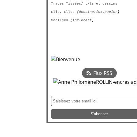
Traces Tissées/ txts et dessins
Elle, Elles
[dessins.ink.papier
]
Scellées
[ink.kraft
]
Flux RSS
Newsletter