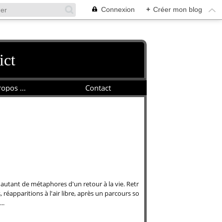
Connexion
+
Créer mon blog
ict
opos ...
Contact
utant de métaphores d'un retour à la vie. Retr
, réapparitions à l'air libre, après un parcours so
..