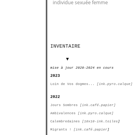
individue sexuée femme
INVENTAIRE
INVENTAIRE
▼
mise à jour 2020-2024 en cours
2023
Loin de Vos dogmes...
[ink.pyro.calque]
2022
Jours Sombres
[ink.café.papier]
Ambivalences
[ink.pyro.calque]
Calembredaines
[10x10-ink.toiles
]
Migrants !
[ink.café.papier
]