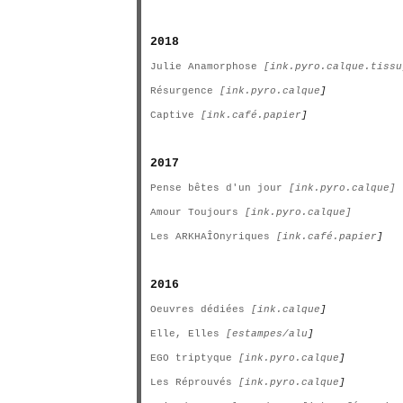
2018
Julie Anamorphose
[ink.pyro.calque.tissu
Résurgence
[ink.pyro.calque
]
Captive
[ink.café.papier
]
2017
Pense bêtes d'un jour
[ink.pyro.calque]
Amour Toujours
[ink.pyro.calque]
Les ARKHAÎOnyriques
[ink.café.papier
]
2016
Oeuvres dédiées
[ink.calque
]
Elle, Elles
[estampes/alu
]
EGO triptyque
[ink.pyro.calque
]
Les Réprouvés
[ink.pyro.calque
]