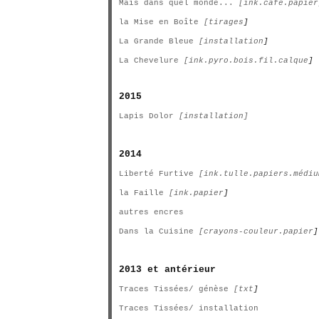
Mais dans quel monde...
[ink.café.papier
la Mise en Boîte
[tirages
]
La Grande Bleue
[installation
]
La Chevelure
[ink.pyro.bois.fil.calque
]
2015
Lapis Dolor
[installation]
2014
Liberté Furtive
[ink.tulle.papiers.médiu
la Faille
[ink.papier
]
autres encres
Dans la Cuisine
[crayons-couleur.papier
]
2013 et antérieur
Traces Tissées/ génèse
[txt
]
Traces Tissées/ installation