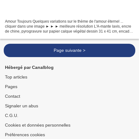
Amour Toujours Quelques variations sur le thème de l'amour éternel ...
cliquer dans une image ► ► ► meilleure résolution L'A-mante lavis, encre
de chine, pyrogravure sur papier calque végétal dessin 31 x 41 cm, encadré
40 x 50 cm, janvier 2017 Kiss Kiss...
Page suivante >
Hébergé par Canalblog
Top articles
Pages
Contact
Signaler un abus
C.G.U.
Cookies et données personnelles
Préférences cookies