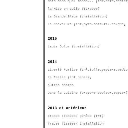
Mais dans quel monde...
[ink.café.papier
la Mise en Boîte
[tirages
]
La Grande Bleue
[installation
]
La Chevelure
[ink.pyro.bois.fil.calque
]
2015
Lapis Dolor
[installation]
2014
Liberté Furtive
[ink.tulle.papiers.médiu
la Faille
[ink.papier
]
autres encres
Dans la Cuisine
[crayons-couleur.papier
]
2013 et antérieur
Traces Tissées/ génèse
[txt
]
Traces Tissées/ installation