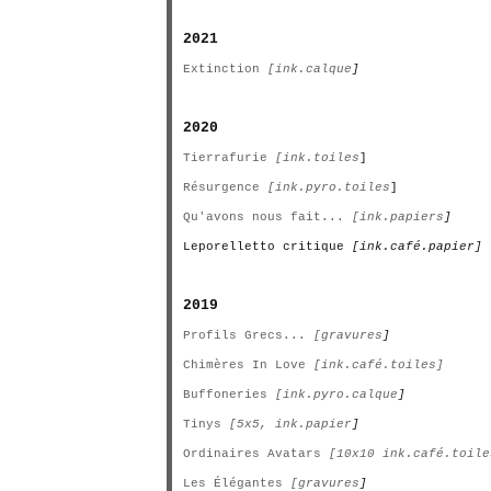
2021
Extinction
[ink.calque
]
2020
Tierrafurie
[ink.toiles
]
Résurgence
[ink.pyro.toiles
]
Qu'avons nous fait...
[ink.papiers
]
Leporelletto critique
[ink.café.papier]
2019
Profils Grecs...
[gravures
]
Chimères In Love
[ink.café.toiles]
Buffoneries
[ink.pyro.calque
]
Tinys
[5x5, ink.papier
]
Ordinaires Avatars
[10x10 ink.café.toile
Les Élégantes
[gravures
]