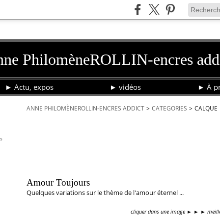
ne PhilomèneROLLIN-encres add
► Actu, expos
► vidéos
► À pr
ANNE PHILOMÈNEROLLIN-ENCRES ADDICT
>
CATEGORIES
>
CALQUE
calque
is
6 mars 2020
Amour Toujours ©APhR 2017
Amour Toujours
Quelques variations sur le thème de l'amour éternel ...
cliquer dans une image ► ► ► meille