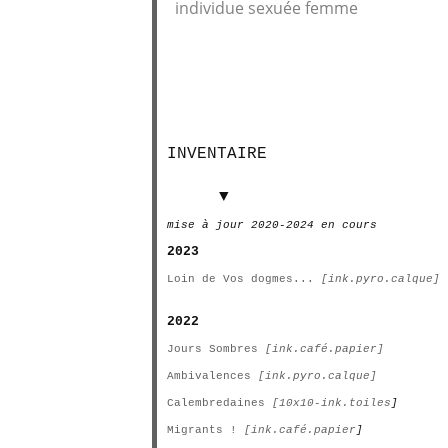
individue sexuée femme
INVENTAIRE
INVENTAIRE
▼
mise à jour 2020-2024 en cours
2023
Loin de Vos dogmes...
[ink.pyro.calque]
2022
Jours Sombres
[ink.café.papier]
Ambivalences
[ink.pyro.calque]
Calembredaines
[10x10-ink.toiles
]
Migrants !
[ink.café.papier
]