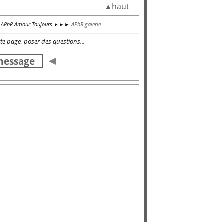
▲haut
PhR Amour Toujours ►►►
APhR galerie
te page, poser des questions...
◄
 message