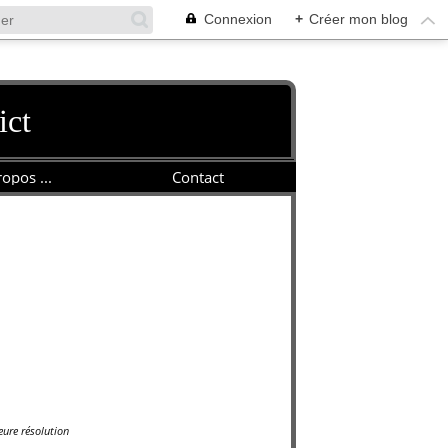
Connexion
+
Créer mon blog
ict
opos ...
Contact
ure résolution