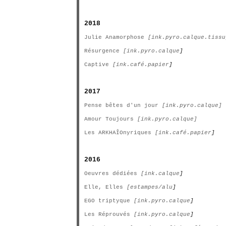
2018
Julie Anamorphose
[ink.pyro.calque.tissu
Résurgence
[ink.pyro.calque
]
Captive
[ink.café.papier
]
2017
Pense bêtes d'un jour
[ink.pyro.calque]
Amour Toujours
[ink.pyro.calque]
Les ARKHAÎOnyriques
[ink.café.papier
]
2016
Oeuvres dédiées
[ink.calque
]
Elle, Elles
[estampes/alu
]
EGO triptyque
[ink.pyro.calque
]
Les Réprouvés
[ink.pyro.calque
]