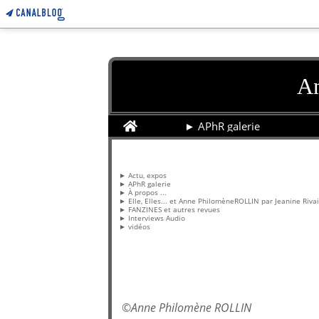
An
Home
► APhR galerie
Pages
► Actu, expos
► APhR galerie
► À propos ...
► Elle, Elles... et Anne PhilomèneROLLIN par Jeanine Riva
► FANZINES et autres revues
► Interviews Audio
► vidéos
©
Anne Philomène ROLLIN