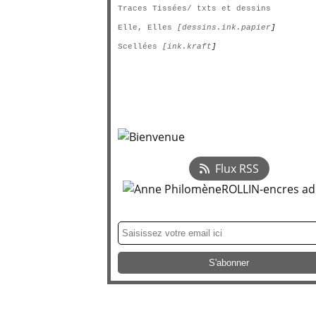
Traces Tissées/ txts et dessins
Elle, Elles
[dessins.ink.papier
]
Scellées
[ink.kraft
]
Flux RSS
Newsletter